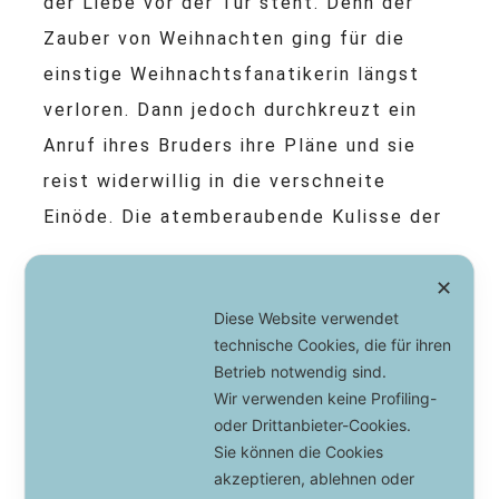
der Liebe vor der Tür steht. Denn der
Zauber von Weihnachten ging für die
einstige Weihnachtsfanatikerin längst
verloren. Dann jedoch durchkreuzt ein
Anruf ihres Bruders ihre Pläne und sie
reist widerwillig in die verschneite
Einöde. Die atemberaubende Kulisse der
...
✕
Diese Website verwendet
VIEW POST
technische Cookies, die für ihren
Betrieb notwendig sind.
Wir verwenden keine Profiling-
oder Drittanbieter-Cookies.
Sie können die Cookies
KATEGORIE:
BÜCHER
STICHWORTE:
akzeptieren, ablehnen oder
CHRISTMAS LOVE STORY
,
EISHOCKEY
,
EISHOCKEY-STAR
,