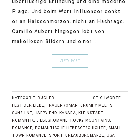
überflüssige Erfindung und eine moderne
Plage. Und beim Wort Influencer denkt
er an Halsschmerzen, nicht an Hashtags.
Camille Aubert hingegen lebt von
makellosen Bildern und einer ...
VIEW POST
KATEGORIE:
BÜCHER
STICHWORTE:
FEST DER LIEBE
,
FRAUENROMAN
,
GRUMPY MEETS
SUNSHINE
,
HAPPY-END
,
KANADA
,
KLEINSTADT
ROMANTIK
,
LIEBESROMANE
,
ROCKY MOUNTAINS
,
ROMANCE
,
ROMANTISCHE LIEBESGESCHICHTE
,
SMALL
TOWN ROMANCE
,
SPORT
,
URLAUBSROMANZE
,
USA