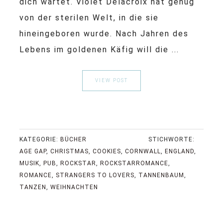
dich wartet. Violet Delacroix hat genug
von der sterilen Welt, in die sie
hineingeboren wurde. Nach Jahren des
Lebens im goldenen Käfig will die ...
VIEW POST
KATEGORIE:
BÜCHER
STICHWORTE:
AGE GAP
,
CHRISTMAS
,
COOKIES
,
CORNWALL
,
ENGLAND
,
MUSIK
,
PUB
,
ROCKSTAR
,
ROCKSTARROMANCE
,
ROMANCE
,
STRANGERS TO LOVERS
,
TANNENBAUM
,
TANZEN
,
WEIHNACHTEN